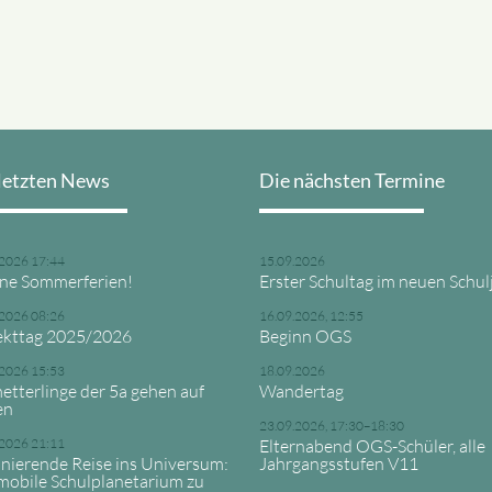
letzten News
Die nächsten Termine
.2026 17:44
15.09.2026
ne Sommerferien!
Erster Schultag im neuen Schul
.2026 08:26
16.09.2026, 12:55
ekttag 2025/2026
Beginn OGS
.2026 15:53
18.09.2026
etterlinge der 5a gehen auf
Wandertag
en
23.09.2026, 17:30–18:30
.2026 21:11
Elternabend OGS-Schüler, alle
inierende Reise ins Universum:
Jahrgangsstufen V11
mobile Schulplanetarium zu