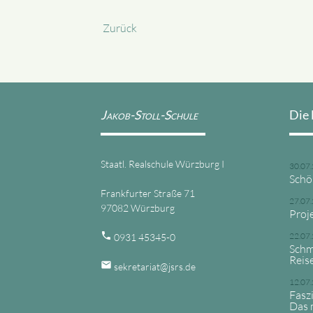
Zurück
Jakob-Stoll-Schule
Die 
Staatl. Realschule Würzburg I
30.07
Schö
Frankfurter Straße 71
27.07
97082 Würzburg
Proj
phone
22.07
0931 45345-0
Schm
Reis
email
sekretariat@jsrs.de
12.07
Fasz
Das 