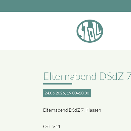
Suchbegriffe
Elternabend DSdZ 7
24.06.2026, 19:00–20:30
Elternabend DSdZ 7. Klassen
Ort: V11