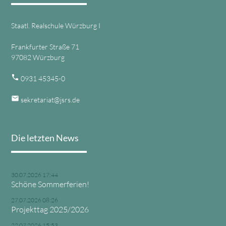
Staatl. Realschule Würzburg I
Frankfurter Straße 71
97082 Würzburg
phone
0931 45345-0
email
sekretariat@jsrs.de
Die letzten News
30.07.2026 17:44
Schöne Sommerferien!
27.07.2026 08:26
Projekttag 2025/2026
22.07.2026 15:53