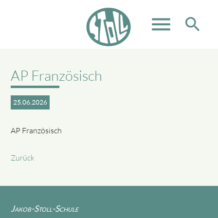
menu
search
AP Französisch
Suchbegriffe
SUCHEN
25.06.2026
AP Französisch
Zurück
Jakob-Stoll-Schule